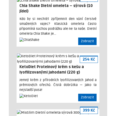
Chia Shake Dietní omeleta – sýrová (10
jídel)
Kdo by si nechtěl zpříjemnit den vůní čerstvě
smažených vajec? Klasická omeleta často
připomíná suchou podrážku ale ne ta naše. Dietní
omeleta Chia Shake je…
Zobrazit
254 Kč
KetoDiet Proteinový krém s kešu a
lyofilizovanými jahodami (220 g)
Jemný krém z přírodních lyofilizovaných jahod a
prémiových ořechů. Čistá dobrůtka — jako ta
nejsladší pusa!
Zobrazit
399 Kč