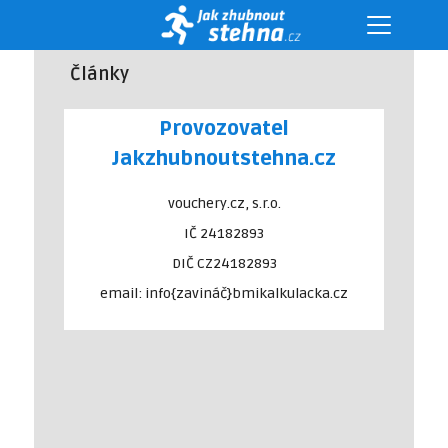
Články
Provozovatel
Jakzhubnoutstehna.cz
vouchery.cz, s.r.o.
IČ 24182893
DIČ CZ24182893
email: info{zavináč}bmikalkulacka.cz