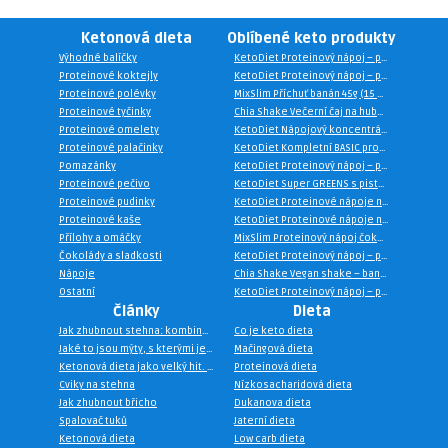
Ketonová dieta
Oblíbené keto produkty
Výhodné balíčky
KetoDiet Proteinový nápoj – příchuť broskev &amp; jogurt (7 porcí)
Proteinové koktejly
KetoDiet Proteinový nápoj – příchuť francouzská vanilka (7 porcí)
Proteinové polévky
MixSlim Příchuť banán 45g (15 porcí)
Proteinové tyčinky
Chia Shake Večerní čaj na hubnutí Teatox 100g – sypaný
Proteinové omelety
KetoDiet Nápojový koncentrát – příchuť pink grep (500 ml)
Proteinové palačinky
KetoDiet Kompletní BASIC proteinové nápoje na 6 týdnů (1. + 2. + 3. krok)
Pomazánky
KetoDiet Proteinový nápoj – příchuť čokoláda &amp; pistácie (7 porcí)
Proteinové pečivo
KetoDiet Super GREENS s pistáciovou příchutí – energie, imunita, detox (200 g – 30 dávek)
Proteinové pudinky
KetoDiet Proteinové nápoje na 2 týdny – BASIC 1. krok
Proteinové kaše
KetoDiet Proteinové nápoje na 2 týdny – BASIC 2. krok
Přílohy a omáčky
MixSlim Proteinový nápoj čokoláda 1000g (35 porcí)
Čokolády a sladkosti
KetoDiet Proteinový nápoj – příchuť vanilka (35 porcí)
Nápoje
Chia Shake Vegan shake – banán (15 jídel)
Ostatní
KetoDiet Proteinový nápoj – příchuť jahoda a banán (7 porcí)
Články
Dieta
Jak zhubnout stehna: kombinace cvičení, stravy a regenerace podle trenéra
Co je keto dieta
Jaké to jsou mýty, s kterými je spojena keto dieta?
Mačingová dieta
Ketonová dieta jako velký hit. Na čem je založena?
Proteinová dieta
Cviky na stehna
Nízkosacharidová dieta
Jak zhubnout břicho
Dukanova dieta
Spalovač tuků
Jaterní dieta
Ketonová dieta
Low carb dieta