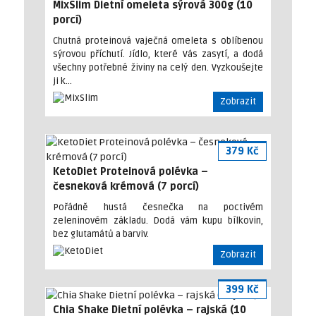
MixSlim Dietní omeleta sýrová 300g (10
porcí)
Chutná proteinová vaječná omeleta s oblíbenou
sýrovou příchutí. Jídlo, které Vás zasytí, a dodá
všechny potřebné živiny na celý den. Vyzkoušejte
ji k…
Zobrazit
379 Kč
KetoDiet Proteinová polévka –
česneková krémová (7 porcí)
Pořádně hustá česnečka na poctivém
zeleninovém základu. Dodá vám kupu bílkovin,
bez glutamátů a barviv.
Zobrazit
399 Kč
Chia Shake Dietní polévka – rajská (10