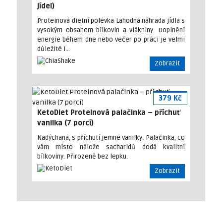
jídel)
Proteinová dietní polévka Lahodná náhrada jídla s
vysokým obsahem bílkovin a vlákniny. Doplnění
energie během dne nebo večer po práci je velmi
důležité i…
Zobrazit
379 Kč
KetoDiet Proteinová palačinka – příchuť
vanilka (7 porcí)
Nadýchaná, s příchutí jemné vanilky. Palačinka, co
vám místo nálože sacharidů dodá kvalitní
bílkoviny. Přirozeně bez lepku.
Zobrazit