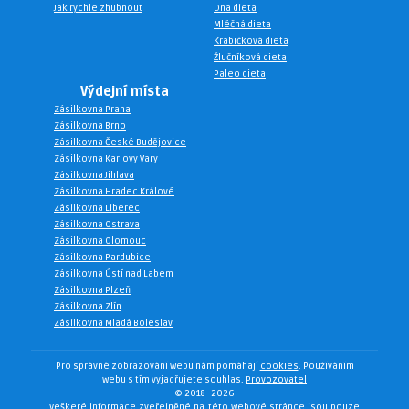
Jak rychle zhubnout
Dna dieta
Mléčná dieta
Krabičková dieta
Žlučníková dieta
Paleo dieta
Výdejní místa
Zásilkovna Praha
Zásilkovna Brno
Zásilkovna České Budějovice
Zásilkovna Karlovy Vary
Zásilkovna Jihlava
Zásilkovna Hradec Králové
Zásilkovna Liberec
Zásilkovna Ostrava
Zásilkovna Olomouc
Zásilkovna Pardubice
Zásilkovna Ústí nad Labem
Zásilkovna Plzeň
Zásilkovna Zlín
Zásilkovna Mladá Boleslav
Pro správné zobrazování webu nám pomáhají
cookies
. Používáním
webu s tím vyjadřujete souhlas.
Provozovatel
© 2018 -
2026
Veškeré informace zveřejněné na této webové stránce jsou pouze