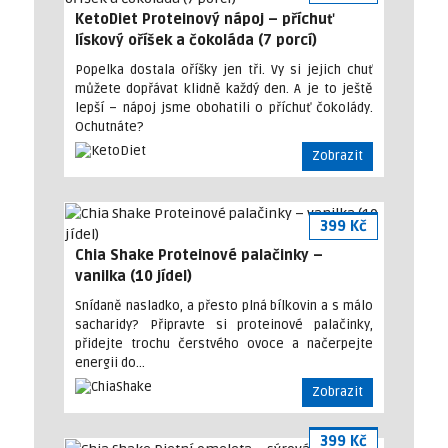
KetoDiet Proteinový nápoj – příchuť
lískový oříšek a čokoláda (7 porcí)
Popelka dostala oříšky jen tři. Vy si jejich chuť
můžete dopřávat klidně každý den. A je to ještě
lepší – nápoj jsme obohatili o příchuť čokolády.
Ochutnáte?
Zobrazit
399 Kč
Chia Shake Proteinové palačinky –
vanilka (10 jídel)
Snídaně nasladko, a přesto plná bílkovin a s málo
sacharidy? Připravte si proteinové palačinky,
přidejte trochu čerstvého ovoce a načerpejte
energii do…
Zobrazit
399 Kč