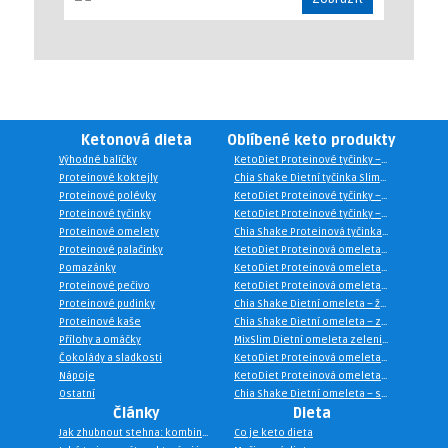
Ketonová dieta
Oblíbené keto produkty
Výhodné balíčky
KetoDiet Proteinové tyčinky – příchuť káva (14 ks – 7 porcí)
Proteinové koktejly
Chia Shake Dietní tyčinka Slimbar – vanilka a kokos 30g
Proteinové polévky
KetoDiet Proteinové tyčinky – příchuť speculoos (14 ks – 7 porcí)
Proteinové tyčinky
KetoDiet Proteinové tyčinky – příchuť mandle (14 ks – 7 porcí)
Proteinové omelety
Chia Shake Proteinová tyčinka Mealbar – banán v čokoládě 70g
Proteinové palačinky
KetoDiet Proteinová omeleta – příchuť slanina (7 porcí)
Pomazánky
KetoDiet Proteinová omeleta – příchuť slanina a cibulka (7 porcí)
Proteinové pečivo
KetoDiet Proteinová omeleta – příchuť ementál a sušená rajčata (7 porcí)
Proteinové pudinky
Chia Shake Dietní omeleta – žampionová (10 jídel)
Proteinové kaše
Chia Shake Dietní omeleta – zeleninová (10 jídel)
Přílohy a omáčky
MixSlim Dietní omeleta zeleninová 300g (10 porcí)
Čokolády a sladkosti
KetoDiet Proteinová omeleta – „bramborák“ s česnekem a majoránkou (7 porcí)
Nápoje
KetoDiet Proteinová omeleta – s bylinkami (7 porcí)
Ostatní
Chia Shake Dietní omeleta – sýrová (10 jídel)
Články
Dieta
Jak zhubnout stehna: kombinace cvičení, stravy a regenerace podle trenéra
Co je keto dieta