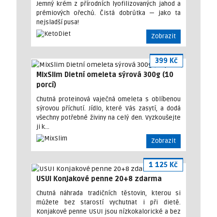
Jemný krém z přírodních lyofilizovaných jahod a
prémiových ořechů. Čistá dobrůtka — jako ta
nejsladší pusa!
Zobrazit
399 Kč
MixSlim Dietní omeleta sýrová 300g (10
porcí)
Chutná proteinová vaječná omeleta s oblíbenou
sýrovou příchutí. Jídlo, které Vás zasytí, a dodá
všechny potřebné živiny na celý den. Vyzkoušejte
ji k…
Zobrazit
1 125 Kč
USUI Konjakové penne 20+8 zdarma
Chutná náhrada tradičních těstovin, kterou si
můžete bez starostí vychutnat i při dietě.
Konjakové penne USUI jsou nízkokalorické a bez