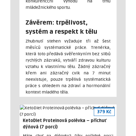
konkurencční výhodu na trhu
mládežnického sportu.
Závěrem: trpělivost,
systém a respekt k tělu
Zhubnutí stehen vyžaduje tři až šest
měsíců systématické práce. Trenérka,
která toto předává svěřenkyním bez slibů
rychlých zázraků, vytváří zdravou kulturu
vztahu k vlastnímu tělu. Žádný zázračný
křem ani zázračný cvik na 7 minut
neexistuje, pouze trpělivá systématická
práce s ohledem na zdraví a hormonální
kontext mladého těla.
379 Kč
KetoDiet Proteinová polévka – příchuť
dýňová (7 porcí)