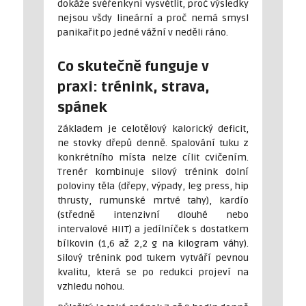
dokáže svěřenkyni vysvětlit, proč výsledky
nejsou všdy lineární a proč nemá smysl
panikařit po jedné vážní v neděli ráno.
Co skutečně funguje v
praxi: trénink, strava,
spánek
Základem je celotělový kalorický deficit,
ne stovky dřepů denně. Spalování tuku z
konkrétního místa nelze cílit cvičením.
Trenér kombinuje silový trénink dolní
poloviny těla (dřepy, výpady, leg press, hip
thrusty, rumunské mrtvé tahy), kardío
(středně intenzivní dlouhé nebo
intervalové HIIT) a jedílníček s dostatkem
bílkovin (1,6 až 2,2 g na kilogram váhy).
Silový trénink pod tukem vytváří pevnou
kvalitu, která se po redukci projeví na
vzhledu nohou.