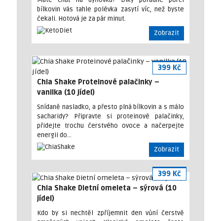
Máte chuť na dýňovku? Díky pořádné porci
bílkovin vás tahle polévka zasytí víc, než byste
čekali. Hotová je za pár minut.
Zobrazit
399 Kč
Chia Shake Proteinové palačinky –
vanilka (10 jídel)
Snídaně nasladko, a přesto plná bílkovin a s málo
sacharidy? Připravte si proteinové palačinky,
přidejte trochu čerstvého ovoce a načerpejte
energii do…
Zobrazit
399 Kč
Chia Shake Dietní omeleta – sýrová (10
jídel)
Kdo by si nechtěl zpříjemnit den vůní čerstvě