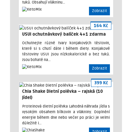
tuků. Obsahují vlákninu…
Zobrazit
164 Kč
USUI ochutnávkový balíček 4+1 zdarma
Ochutnejte různé tvary konjakových těstovin,
které si s chutí dáte i během diety. Konjakové
těstoviny USUI jsou nízkokalorické a bez tuků.
Jsou bohaté na…
Zobrazit
399 Kč
Chia Shake Dietní polévka – rajská (10
jídel)
Proteinová dietní polévka Lahodná náhrada jídla s
vysokým obsahem bílkovin a vlákniny. Doplnění
energie během dne nebo večer po práci je velmi
důležité i…
Zobrazit