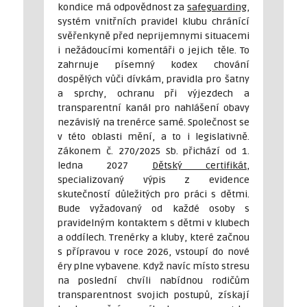
kondice má odpovědnost za
safeguarding
,
systém vnitřních pravidel klubu chránící
svěřenkyně před neprijemnymi situacemi
i nežádoucími komentáři o jejich těle. To
zahrnuje písemný kodex chování
dospělých vůči dívkám, pravidla pro šatny
a sprchy, ochranu při výjezdech a
transparentní kanál pro nahlášení obavy
nezávislý na trenérce samé. Společnost se
v této oblasti mění, a to i legislativně.
Zákonem č. 270/2025 Sb. přichází od 1.
ledna 2027
Dětský certifikát
,
specializovaný výpis z evidence
skutečností důležitých pro práci s dětmi.
Bude vyžadovaný od každé osoby s
pravidelným kontaktem s dětmi v klubech
a oddílech. Trenérky a kluby, které začnou
s přípravou v roce 2026, vstoupí do nové
éry plne vybavene. Když navíc místo stresu
na poslední chvíli nabídnou rodičům
transparentnost svojich postupů, získají