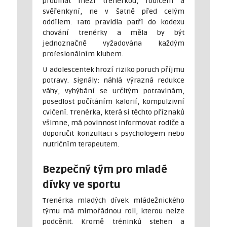
probíhat mezi trenérkou, rodičem a
svěřenkyní, ne v šatně před celým
oddílem. Tato pravidla patří do kodexu
chování trenérky a měla by být
jednoznačně vyžadována každým
profesionálním klubem.
U adolescentek hrozí riziko poruch příjmu
potravy. Signály: náhlá výrazná redukce
váhy, vyhýbání se určitým potravinám,
posedlost počítáním kalorií, kompulzivní
cvičení. Trenérka, která si těchto příznaků
všimne, má povinnost informovat rodiče a
doporučit konzultaci s psychologem nebo
nutričním terapeutem.
Bezpečný tým pro mladé
dívky ve sportu
Trenérka mladých dívek mládežnického
týmu má mimořádnou roli, kterou nelze
podcěnit. Kromě tréninků stehen a