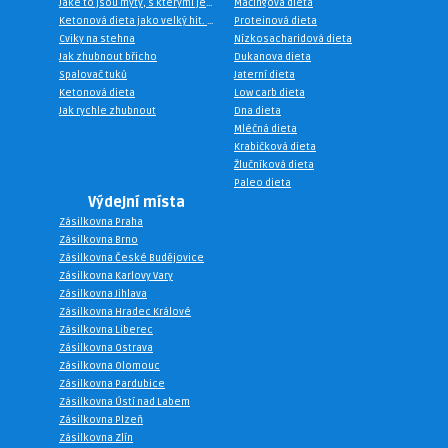
Jaké to jsou mýty, s kterými je spojena keto dieta?
Mačingová dieta
Ketonová dieta jako velký hit. Na čem je založena?
Proteinová dieta
Cviky na stehna
Nízkosacharidová dieta
Jak zhubnout břicho
Dukanova dieta
Spalovač tuků
Jaterní dieta
Ketonová dieta
Low carb dieta
Jak rychle zhubnout
Dna dieta
Mléčná dieta
Krabičková dieta
Žlučníková dieta
Paleo dieta
Výdejní místa
Zásilkovna Praha
Zásilkovna Brno
Zásilkovna České Budějovice
Zásilkovna Karlovy Vary
Zásilkovna Jihlava
Zásilkovna Hradec Králové
Zásilkovna Liberec
Zásilkovna Ostrava
Zásilkovna Olomouc
Zásilkovna Pardubice
Zásilkovna Ústí nad Labem
Zásilkovna Plzeň
Zásilkovna Zlín