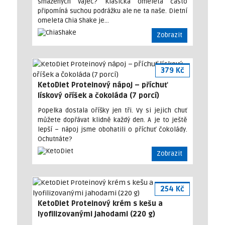
smažených vajec? Klasická omeleta často
připomíná suchou podrážku ale ne ta naše. Dietní
omeleta Chia Shake je…
Zobrazit
379 Kč
KetoDiet Proteinový nápoj – příchuť
lískový oříšek a čokoláda (7 porcí)
Popelka dostala oříšky jen tři. Vy si jejich chuť
můžete dopřávat klidně každý den. A je to ještě
lepší – nápoj jsme obohatili o příchuť čokolády.
Ochutnáte?
Zobrazit
254 Kč
KetoDiet Proteinový krém s kešu a
lyofilizovanými jahodami (220 g)