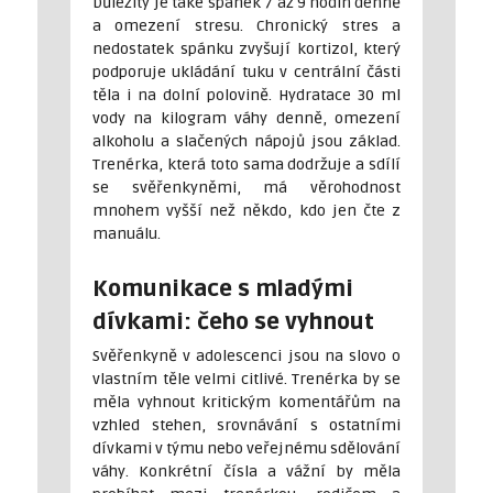
Důležitý je také spánek 7 až 9 hodin denně
a omezení stresu. Chronický stres a
nedostatek spánku zvyšují kortizol, který
podporuje ukládání tuku v centrální části
těla i na dolní polovině. Hydratace 30 ml
vody na kilogram váhy denně, omezení
alkoholu a slačených nápojů jsou základ.
Trenérka, která toto sama dodržuje a sdílí
se svěřenkyněmi, má věrohodnost
mnohem vyšší než někdo, kdo jen čte z
manuálu.
Komunikace s mladými
dívkami: čeho se vyhnout
Svěřenkyně v adolescenci jsou na slovo o
vlastním těle velmi citlivé. Trenérka by se
měla vyhnout kritickým komentářům na
vzhled stehen, srovnávání s ostatními
dívkami v týmu nebo veřejnému sdělování
váhy. Konkrétní čísla a vážní by měla